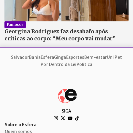
Famosos
Georgina Rodríguez faz desabafo após
críticas ao corpo: “Meu corpo vai mudar”
Salvador
Bahia
Esfera
Ginga
Esportes
Bem-estar
Uni Pet
Por Dentro da Lei
Política
SIGA
Sobre o Esfera
Quem somos