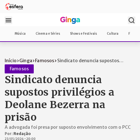
Música
Cinema e Séries
Shows e Festivais
Cultura
Famos
Início
Ginga
Famosos
Sindicato denuncia supostos
privilégios...
Famosos
Sindicato denuncia
supostos privilégios a
Deolane Bezerra na
prisão
A advogada foi presa por suposto envolvimento com o PCC
Por:
Redação
23/05/2026
•
20:00