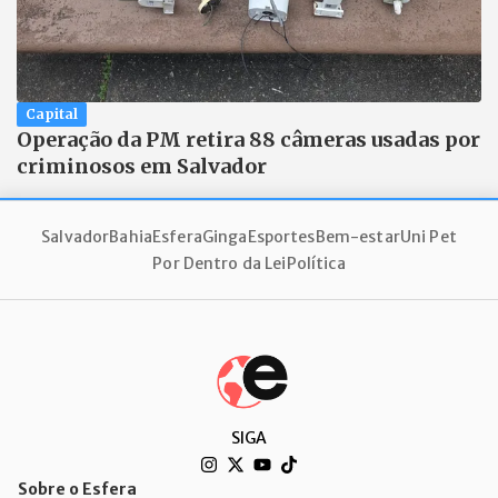
Capital
Operação da PM retira 88 câmeras usadas por
criminosos em Salvador
Salvador
Bahia
Esfera
Ginga
Esportes
Bem-estar
Uni Pet
Por Dentro da Lei
Política
SIGA
Sobre o Esfera