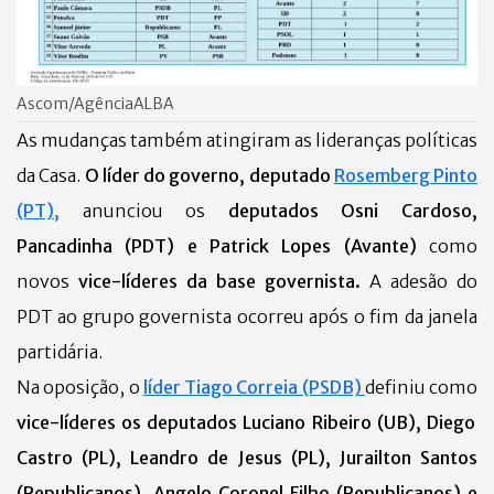
Ascom/AgênciaALBA
As mudanças também atingiram as lideranças políticas
da Casa.
O líder do governo, deputado
Rosemberg Pinto
(PT),
anunciou os
deputados Osni Cardoso,
Pancadinha (PDT) e Patrick Lopes (Avante)
como
novos
vice-líderes da base governista.
A adesão do
PDT ao grupo governista ocorreu após o fim da janela
partidária.
Na oposição, o
líder Tiago Correia (PSDB)
definiu como
vice-líderes os deputados Luciano Ribeiro (UB), Diego
Castro (PL), Leandro de Jesus (PL), Jurailton Santos
(Republicanos), Angelo Coronel Filho (Republicanos) e