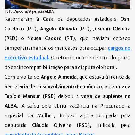
Foto:
Ascom/AgênciaALBA
Retornaram à
Casa
os deputados estaduais
Osni
Cardoso (PT), Angelo Almeida (PT), Jusmari Oliveira
(PSD) e Neusa Cadore (PT),
que haviam deixado
temporariamente os mandatos para ocupar
cargos no
Executivo estadual.
O retorno ocorre dentro do prazo
de desincompatibilização para a disputa eleitoral.
Com a volta de
Angelo Almeida,
que estava à frente da
Secretaria de Desenvolvimento Econômico
, a
deputada
Fabíola Mansur (PSB)
deixou a
vaga de suplente na
ALBA.
A saída dela abriu vacância na
Procuradoria
Especial da Mulher,
função agora ocupada pela
deputada Cláudia Oliveira (PSD),
indicada pela
presidente da Assembleia, Ivana Bastos.