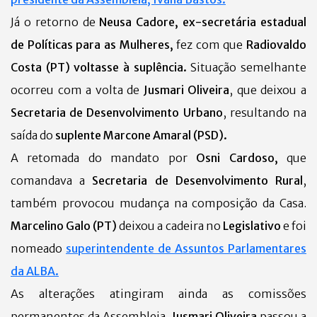
Já o retorno de
Neusa Cadore, ex-secretária estadual
de Políticas para as Mulheres,
fez com que
Radiovaldo
Costa (PT) voltasse à suplência.
Situação semelhante
ocorreu com a volta de
Jusmari Oliveira
, que deixou a
Secretaria de Desenvolvimento Urbano
, resultando na
saída do
suplente Marcone Amaral (PSD).
A retomada do mandato por
Osni Cardoso,
que
comandava a
Secretaria de Desenvolvimento Rural
,
também provocou mudança na composição da Casa.
Marcelino Galo (PT)
deixou a cadeira no
Legislativo
e foi
nomeado
superintendente de Assuntos Parlamentares
da ALBA.
As alterações atingiram ainda as comissões
permanentes da Assembleia.
Jusmari Oliveira
passou a