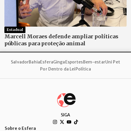
Estadual
Marcell Moraes defende ampliar políticas
públicas para proteção animal
Salvador
Bahia
Esfera
Ginga
Esportes
Bem-estar
Uni Pet
Por Dentro da Lei
Política
SIGA
Sobre o Esfera