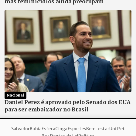
mas feminicídios ainda preocupam
Nacional
Daniel Perez é aprovado pelo Senado dos EUA
para ser embaixador no Brasil
Salvador
Bahia
Esfera
Ginga
Esportes
Bem-estar
Uni Pet