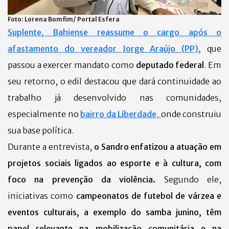
Foto:
Lorena Bomfim/ Portal Esfera
Suplente, Bahiense
reassume o cargo após o
afastamento do vereador Jorge Araújo (PP),
que
passou a exercer mandato como
deputado federal
. Em
seu retorno, o edil destacou que dará continuidade ao
trabalho já desenvolvido nas comunidades,
especialmente no
bairro da Liberdade
,
onde construiu
sua base política.
Durante a entrevista,
o Sandro enfatizou a atuação em
projetos sociais ligados ao esporte e à cultura, com
foco na prevenção da violência.
Segundo ele,
iniciativas como
campeonatos de futebol de várzea e
eventos culturais, a exemplo do samba junino, têm
papel relevante na mobilização comunitária e na