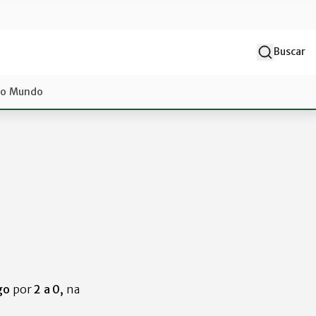
Buscar
do Mundo
go
por
2 a 0,
na