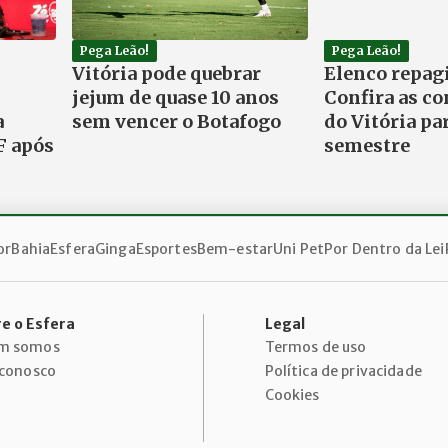
Pega Leão!
Pega Leão!
Vitória pode quebrar
Elenco repag
jejum de quase 10 anos
Confira as co
a
sem vencer o Botafogo
do Vitória pa
F após
semestre
or
Bahia
Esfera
Ginga
Esportes
Bem-estar
Uni Pet
Por Dentro da Lei
e o Esfera
Legal
m somos
Termos de uso
 conosco
Política de privacidade
Cookies