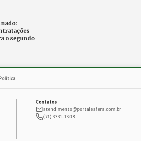
inado:
ntratações
ra o segundo
Política
Contatos
atendimento@portalesfera.com.br
(71) 3331-1308