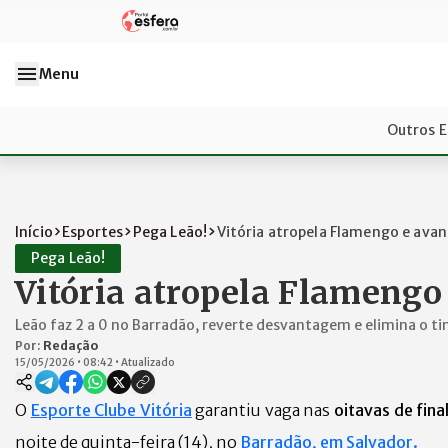
Menu
Outros E
Início
Esportes
Pega Leão!
Vitória atropela Flamengo e avanç
Pega Leão!
Vitória atropela Flamengo
Leão faz 2 a 0 no Barradão, reverte desvantagem e elimina o ti
Por:
Redação
15/05/2026
•
08:42
•
Atualizado
O
Esporte Clube Vitória
garantiu vaga nas
oitavas de fina
noite de quinta-feira (14), no
Barradão, em Salvador.