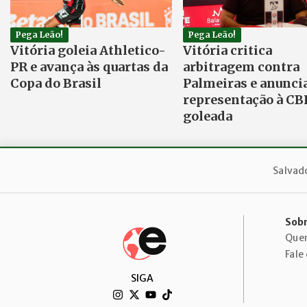
Pega Leão!
Pega Leão!
Vitória goleia Athletico-
Vitória critica
PR e avança às quartas da
arbitragem contra
Copa do Brasil
Palmeiras e anunci
representação à CB
goleada
Salvad
Sobr
Que
Fale
SIGA