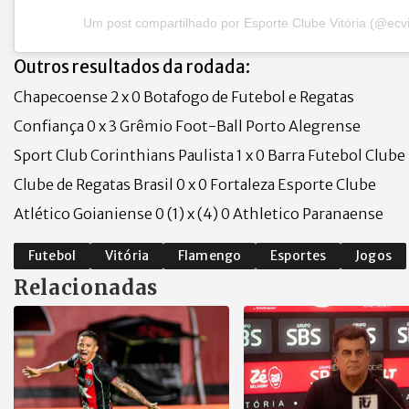
Um post compartilhado por Esporte Clube Vitória (@ecvi
Outros resultados da rodada:
Chapecoense 2 x 0 Botafogo de Futebol e Regatas
Confiança 0 x 3 Grêmio Foot-Ball Porto Alegrense
Sport Club Corinthians Paulista 1 x 0 Barra Futebol Clube
Clube de Regatas Brasil 0 x 0 Fortaleza Esporte Clube
Atlético Goianiense 0 (1) x (4) 0 Athletico Paranaense
Futebol
Vitória
Flamengo
Esportes
Jogos
Relacionadas