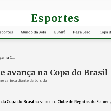
Esportes
sportes
Mundo da Bola
BBMP!
Pega Leão!
Copa 
a na C...
 e avança na Copa do Brasil
me carioca diante da torcida
l da Copa do Brasil
ao vencer o
Clube de Regatas do Flamen