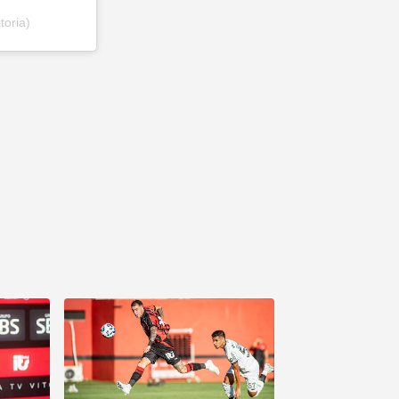
toria)