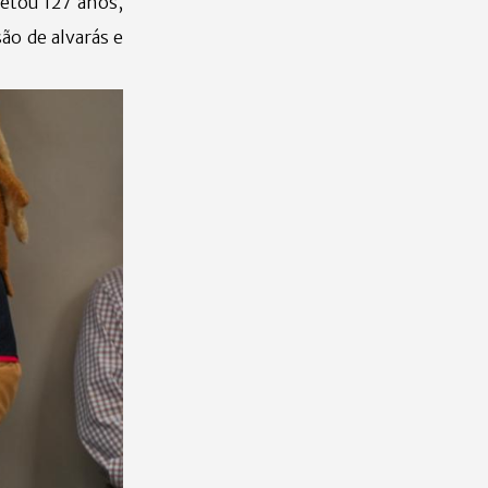
etou 127 anos,
ão de alvarás e