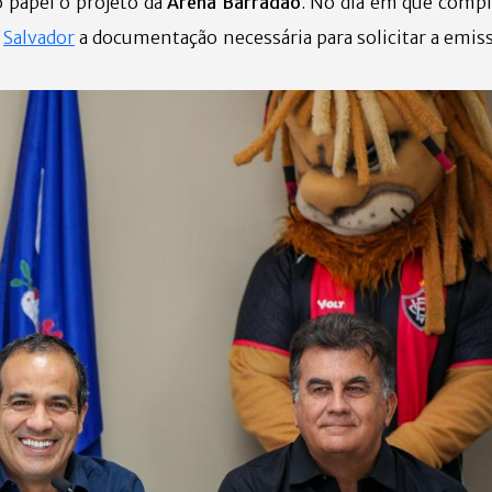
 papel o projeto da
Arena Barradão
. No dia em que compl
e
Salvador
a documentação necessária para solicitar a emiss