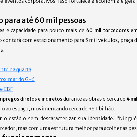
e eventos corporativos. Isso fortalece a economia e gera
o para até 60 mil pessoas
es
e capacidade para pouco mais de
40 mil torcedores em
o contará com estacionamento para 5 mil veículos, praça 
s.
ente na quarta
proximar do G-6
 e CBF
empregos diretos e indiretos
durante as obras e cerca de
4 mi
 ano ao espaço, movimentando cerca de R$ 1 bilhão.
 o estádio sem descaracterizar sua identidade. “Ningué
torcedor, mas com uma estrutura melhor para acolher as pes