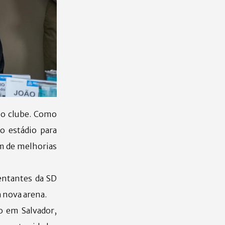
lo clube. Como
o estádio para
ém de melhorias
entantes da SD
 nova arena.
o em Salvador,