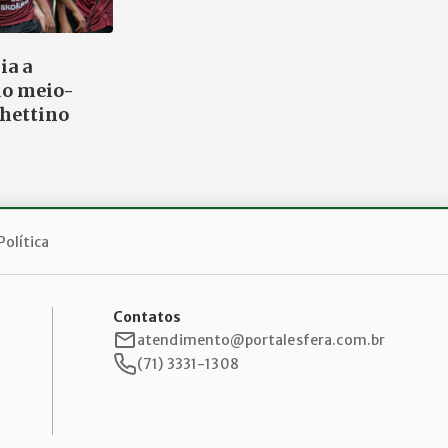
ia a
do meio-
hettino
Política
Contatos
atendimento@portalesfera.com.br
(71) 3331-1308