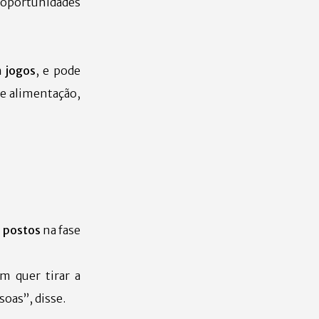
 oportunidades
 jogos
, e pode
de alimentação,
l postos
na fase
m quer tirar a
soas”, disse.