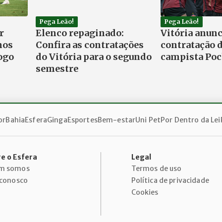
Pega Leão!
Pega Leão!
r
Elenco repaginado:
Vitória anunc
nos
Confira as contratações
contratação 
ogo
do Vitória para o segundo
campista Poc
semestre
or
Bahia
Esfera
Ginga
Esportes
Bem-estar
Uni Pet
Por Dentro da Lei
e o Esfera
Legal
m somos
Termos de uso
 conosco
Política de privacidade
Cookies