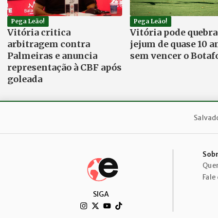
Pega Leão!
Pega Leão!
Vitória critica
Vitória pode quebra
arbitragem contra
jejum de quase 10 a
Palmeiras e anuncia
sem vencer o Botaf
representação à CBF após
goleada
Salvad
Sobr
Que
Fale
SIGA