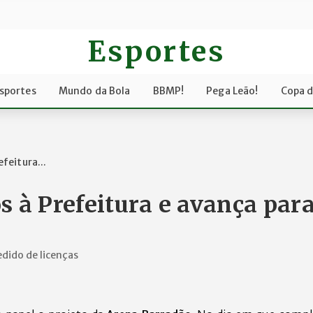
Esportes
sportes
Mundo da Bola
BBMP!
Pega Leão!
Copa 
feitura...
s à Prefeitura e avança par
edido de licenças