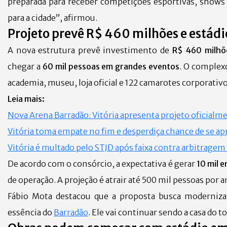
preparada para receber competições esportivas, shows 
para a cidade”, afirmou.
Projeto prevê R$ 460 milhões e estádi
A nova estrutura prevê investimento de
R$ 460 milhõ
chegar a
60 mil pessoas em grandes eventos
. O complex
academia, museu, loja oficial e 122 camarotes corporativo
Leia mais:
Nova Arena Barradão: Vitória apresenta projeto oficialm
Vitória toma empate no fim e desperdiça chance de se a
Vitória é multado pelo STJD após faixa contra arbitragem
De acordo com o consórcio, a expectativa é gerar
10 mil 
de operação. A projeção é atrair até 500 mil pessoas por
Fábio Mota destacou que a proposta busca modernizar
essência do
Barradão
. Ele vai continuar sendo a casa do 