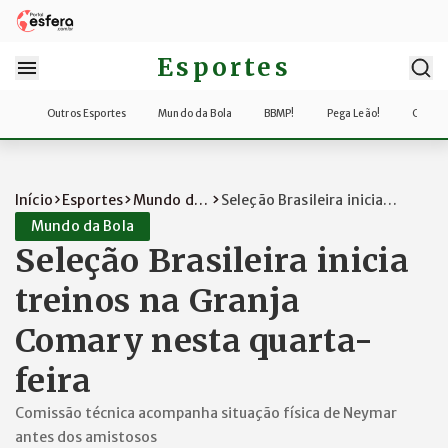
Esportes
Outros Esportes
Mundo da Bola
BBMP!
Pega Leão!
Copa d
Início
Esportes
Mundo da
Seleção Brasileira inicia
Bola
treinos na Gra...
Mundo da Bola
Seleção Brasileira inicia
treinos na Granja
Comary nesta quarta-
feira
Comissão técnica acompanha situação física de Neymar
antes dos amistosos