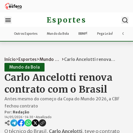
Esportes
Outros Esportes
Mundo da Bola
BBMP!
Pega Leão!
Copa d
Início
Esportes
Mundo da
Carlo Ancelotti renova
Bola
contrato com o Br...
Mundo da Bola
Carlo Ancelotti renova
contrato com o Brasil
Antes mesmo do começo da Copa do Mundo 2026, a CBF
fechou contrato
Por:
Redação
14/05/2026
•
14:30
•
Atualizado
O técnico do Brasil,
Carlo Ancelotti
, teve o contrato