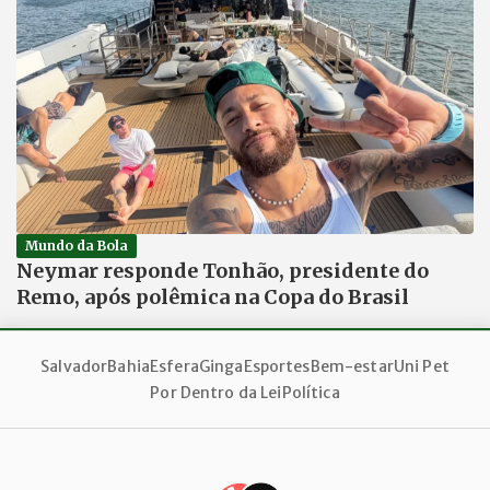
Mundo da Bola
Neymar responde Tonhão, presidente do
Remo, após polêmica na Copa do Brasil
Salvador
Bahia
Esfera
Ginga
Esportes
Bem-estar
Uni Pet
Por Dentro da Lei
Política