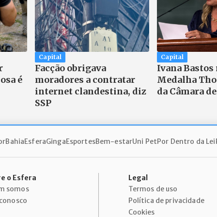
Capital
Capital
r
Facção obrigava
Ivana Bastos
osa é
moradores a contratar
Medalha Tho
internet clandestina, diz
da Câmara de
SSP
or
Bahia
Esfera
Ginga
Esportes
Bem-estar
Uni Pet
Por Dentro da Lei
e o Esfera
Legal
m somos
Termos de uso
 conosco
Política de privacidade
Cookies