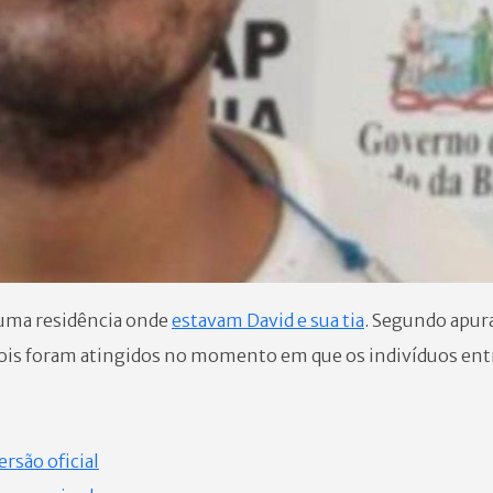
 uma residência onde
estavam David e sua tia
. Segundo apura
os dois foram atingidos no momento em que os indivíduos en
rsão oficial