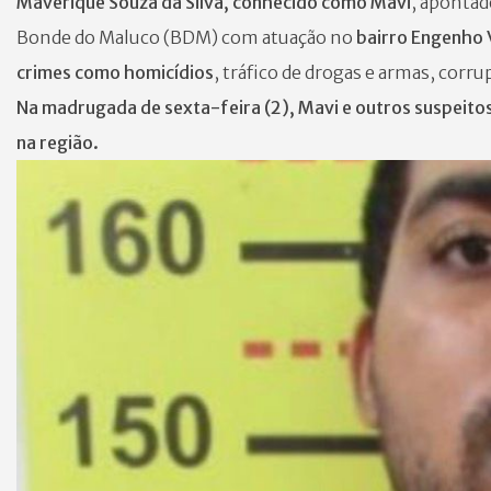
Maverique Souza da Silva, conhecido como Mavi
, apontad
Bonde do Maluco (BDM) com atuação no
bairro Engenho 
crimes como homicídios
, tráfico de drogas e armas, cor
Na madrugada de sexta-feira (2), Mavi e outros suspeito
na região.