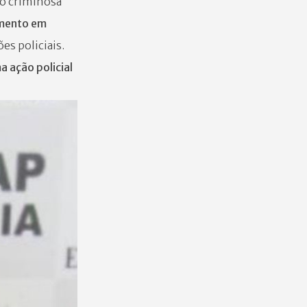
ção criminosa
imento em
es policiais.
 ação policial