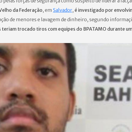
o pelas forças de segurança como suspeito de
liderar a fac
Velho da Federação
, em
Salvador
,
é investigado por envolv
rupção de menores e lavagem de dinheiro, segundo informaçõ
s teriam trocado tiros com equipes do BPATAMO durante uma