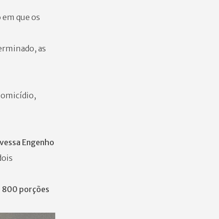
o em que os
erminado, as
homicídio,
vessa Engenho
dois
e 800 porções