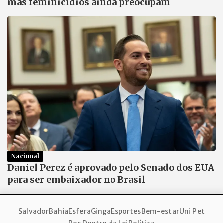
mas feminicídios ainda preocupam
Nacional
Daniel Perez é aprovado pelo Senado dos EUA
para ser embaixador no Brasil
Salvador
Bahia
Esfera
Ginga
Esportes
Bem-estar
Uni Pet