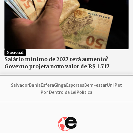
Nacional
Salário mínimo de 2027 terá aumento?
Governo projeta novo valor de R$ 1.717
Salvador
Bahia
Esfera
Ginga
Esportes
Bem-estar
Uni Pet
Por Dentro da Lei
Política