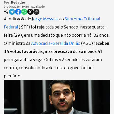
Por:
Redação
29/04/2026
•
19:36
•
Atualizado
A indicação de J
orge Messias
ao
Supremo Tribunal
Federal
( STF) foi rejeitada pelo Senado, nesta quarta-
feira (29), em uma decisão que não ocorria há 132 anos.
O ministro da
Advocacia-Geral da União
(AGU)
recebeu
34 votos favoráveis, mas precisava de ao menos 41
para garantir a vaga
. Outros 42 senadores votaram
contra, consolidando a derrota do governo no
plenário.