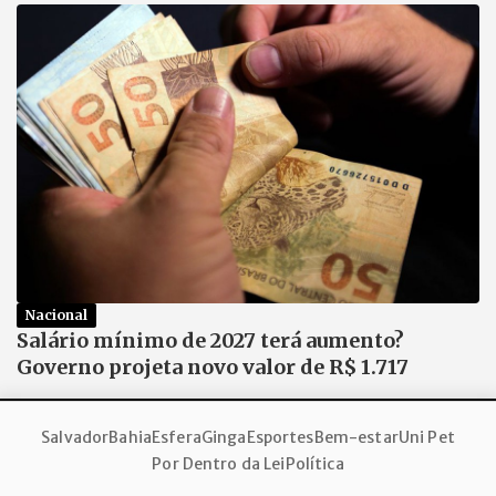
Nacional
Salário mínimo de 2027 terá aumento?
Governo projeta novo valor de R$ 1.717
Salvador
Bahia
Esfera
Ginga
Esportes
Bem-estar
Uni Pet
Por Dentro da Lei
Política