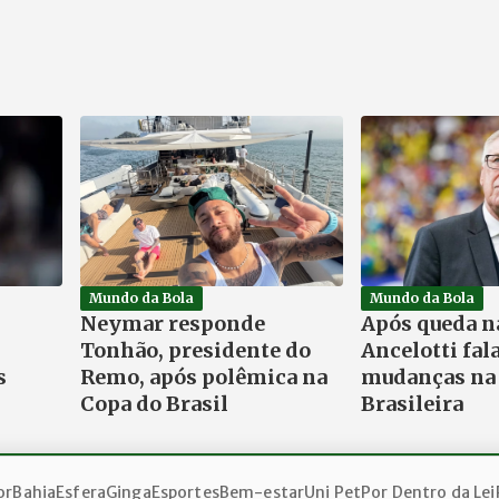
Mundo da Bola
Mundo da Bola
Neymar responde
Após queda n
Tonhão, presidente do
Ancelotti fal
s
Remo, após polêmica na
mudanças na 
Copa do Brasil
Brasileira
or
Bahia
Esfera
Ginga
Esportes
Bem-estar
Uni Pet
Por Dentro da Lei