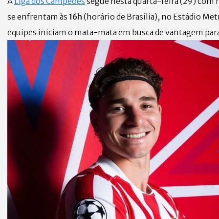
A
Liga dos Campeões
segue nesta quarta-feira (29) com 
se enfrentam às
16h
(horário de Brasília), no Estádio Met
equipes iniciam o mata-mata em busca de vantagem para a 