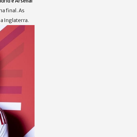
drid e Arsenal
a final. As
a Inglaterra.