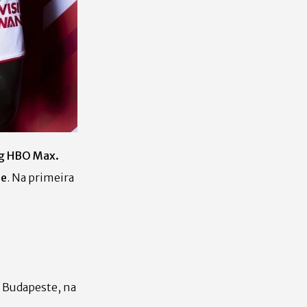
ng HBO Max.
ue
. Na primeira
m Budapeste, na