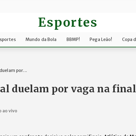
Esportes
sportes
Mundo da Bola
BBMP!
Pega Leão!
Copa 
duelam por...
al duelam por vaga na final
o ao vivo