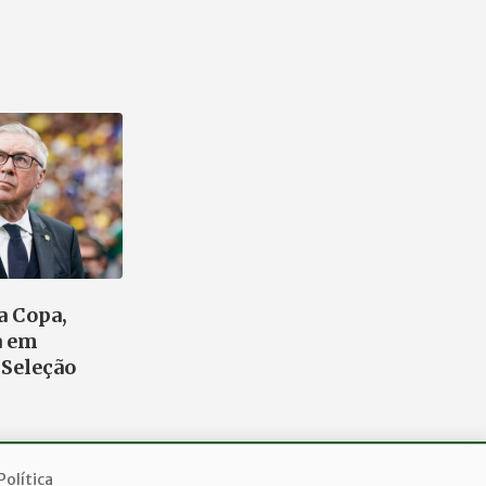
a Copa,
a em
Seleção
Política