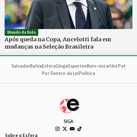
Mundo da Bola
Após queda na Copa, Ancelotti fala em
mudanças na Seleção Brasileira
Salvador
Bahia
Esfera
Ginga
Esportes
Bem-estar
Uni Pet
Por Dentro da Lei
Política
SIGA
Sobre o Esfera