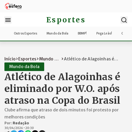
Esportes
Outros Esportes
Mundo da Bola
BBMP!
Pega Leão!
Copa d
Início
Esportes
Mundo da
Atlético de Alagoinhas é
Bola
eliminado por W...
Mundo da Bola
Atlético de Alagoinhas é
eliminado por W.O. após
atraso na Copa do Brasil
Clube afirma que atraso de dois minutos foi protesto por
melhores condições
Por:
Redação
30/04/2026
•
20:30