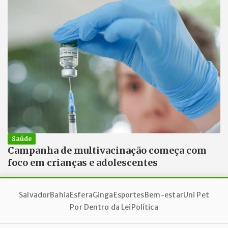
Saúde
Campanha de multivacinação começa com
foco em crianças e adolescentes
Salvador
Bahia
Esfera
Ginga
Esportes
Bem-estar
Uni Pet
Por Dentro da Lei
Política