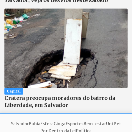
Salvador; veja os desvios neste sábado
Capital
Cratera preocupa moradores do bairro da
Liberdade, em Salvador
Salvador
Bahia
Esfera
Ginga
Esportes
Bem-estar
Uni Pet
Por Dentro da Lei
Política