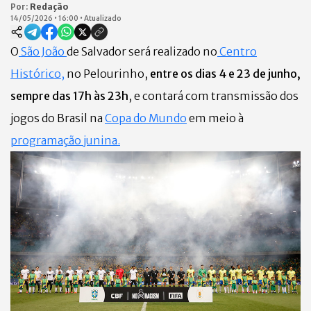
Por:
Redação
14/05/2026
•
16:00
•
Atualizado
O
São João
de Salvador será realizado no
Centro
Histórico,
no Pelourinho,
entre os dias 4 e 23 de junho,
sempre das 17h às 23h
, e contará com transmissão dos
jogos do Brasil na
Copa do Mundo
em meio à
programação junina.