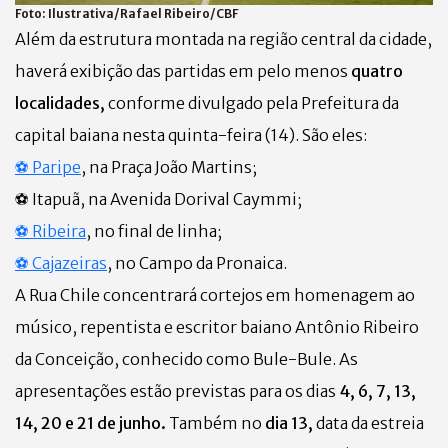
Foto:
Ilustrativa/Rafael Ribeiro/CBF
Além da estrutura montada na região central da cidade,
haverá exibição das partidas em pelo menos
quatro
localidades,
conforme divulgado pela Prefeitura da
capital baiana nesta quinta-feira (14). São eles:
⚽
Paripe
, na Praça João Martins;
⚽
Itapuã, na Avenida Dorival Caymmi;
⚽
Ribeira
, no final de linha;
⚽
Cajazeiras
, no Campo da Pronaica.
A Rua Chile concentrará cortejos em homenagem ao
músico, repentista e escritor baiano Antônio Ribeiro
da Conceição, conhecido como Bule-Bule. As
apresentações estão previstas para os dias
4, 6, 7, 13,
14, 20 e 21 de junho.
Também no
dia 13,
data da estreia