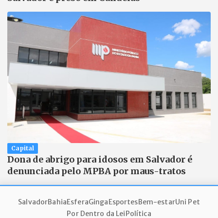
Capital
Dona de abrigo para idosos em Salvador é
denunciada pelo MPBA por maus-tratos
Salvador
Bahia
Esfera
Ginga
Esportes
Bem-estar
Uni Pet
Por Dentro da Lei
Política