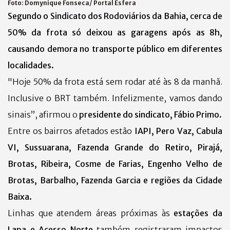
Foto:
Domynique Fonseca/ Portal Esfera
Segundo o Sindicato dos Rodoviários da Bahia,
cerca de
50% da frota só deixou as garagens após as 8h,
causando demora no transporte público em diferentes
localidades.
"Hoje 50% da frota está sem rodar até às 8 da manhã.
Inclusive o BRT também. Infelizmente, vamos dando
sinais”, afirmou o
presidente do sindicato, Fábio Primo.
Entre os bairros afetados estão
IAPI, Pero Vaz, Cabula
VI, Sussuarana, Fazenda Grande do Retiro, Pirajá,
Brotas, Ribeira, Cosme de Farias, Engenho Velho de
Brotas, Barbalho, Fazenda Garcia e regiões da Cidade
Baixa.
Linhas que atendem áreas próximas às
estações da
Lapa e Acesso Norte
também registraram impactos