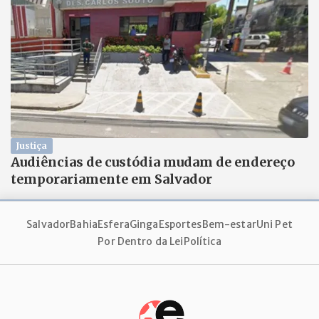
Justiça
Audiências de custódia mudam de endereço
temporariamente em Salvador
Salvador
Bahia
Esfera
Ginga
Esportes
Bem-estar
Uni Pet
Por Dentro da Lei
Política