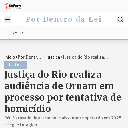
Por Dentro da Lei
Justiça
Início
Por Dentro
Justiça
Justiça do Rio realiza
da Lei
audiência de Orua...
Justiça
Justiça do Rio realiza
audiência de Oruam em
processo por tentativa de
homicídio
Réu é acusado de atacar policiais durante operação em 2025
e segue foragido