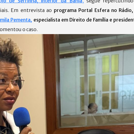
io de Serrinha, interior da Bahia
,
segue repercutindo
iais. Em entrevista ao
programa Portal Esfera no Rádio,
mila Pementa,
especialista em Direito de Família e preside
omentou o caso.