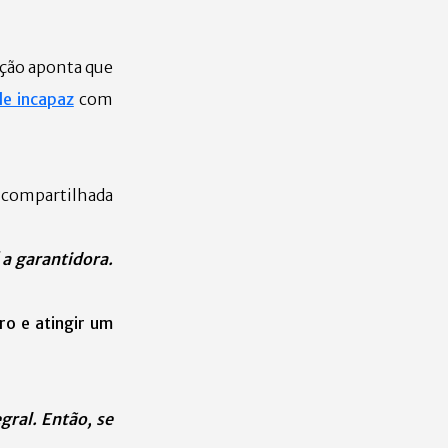
ação aponta que
e incapaz
com
e compartilhada
 a garantidora.
o e atingir um
gral. Então, se