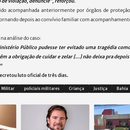
de violação, denuncie”, reforçou.
 sido acompanhada anteriormente por órgãos de proteção,
ornando depois ao convívio familiar com acompanhamento
na análise do caso:
nistério Público pudesse ter evitado uma tragédia como
têm a obrigação de cuidar e zelar […] não deixa pra depoi
"
cretou luto oficial de três dias.
 Militar
policiais militares
Criança
Justiça
Bahia