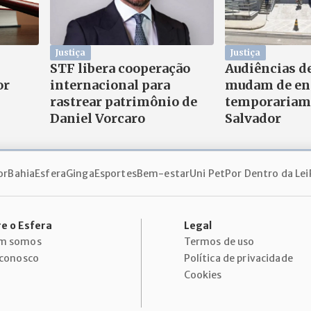
Justiça
Justiça
STF libera cooperação
Audiências d
or
internacional para
mudam de en
rastrear patrimônio de
temporariam
Daniel Vorcaro
Salvador
or
Bahia
Esfera
Ginga
Esportes
Bem-estar
Uni Pet
Por Dentro da Lei
e o Esfera
Legal
m somos
Termos de uso
 conosco
Política de privacidade
Cookies