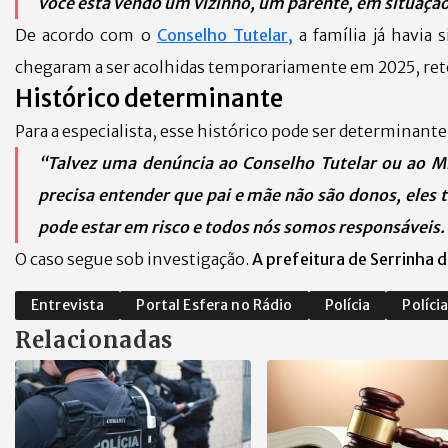
você está vendo um vizinho, um parente, em situação 
De acordo com o
Conselho Tutelar,
a família já havia
chegaram a ser acolhidas temporariamente em 2025, ret
Histórico determinante
Para a especialista, esse histórico pode ser determinante 
“Talvez uma denúncia ao Conselho Tutelar ou ao Mi
precisa entender que pai e mãe não são donos, eles 
pode estar em risco e todos nós somos responsáveis.
O caso segue sob investigação.
A prefeitura de Serrinha de
Entrevista
Portal Esfera no Rádio
Polícia
Polícia
Relacionadas