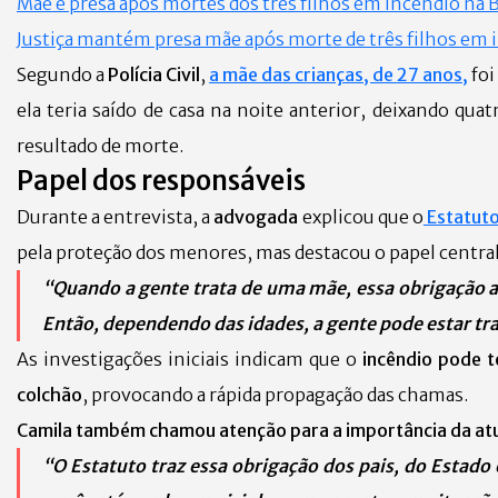
Mãe é presa após mortes dos três filhos em incêndio na 
Justiça mantém presa mãe após morte de três filhos em 
Segundo a
Polícia Civil
,
a mãe das crianças, de 27 anos,
foi
ela teria saído de casa na noite anterior, deixando q
resultado de morte.
Papel dos responsáveis
Durante a entrevista, a
advogada
explicou que o
Estatuto
pela proteção dos menores, mas destacou o papel central
“Quando a gente trata de uma mãe, essa obrigação au
Então, dependendo das idades, a gente pode estar tr
As investigações iniciais indicam que o
incêndio pode t
colchão
, provocando a rápida propagação das chamas.
Camila também chamou atenção para a importância da atua
“O Estatuto traz essa obrigação dos pais, do Estado