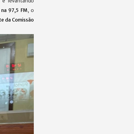
 e levantando
 na 97,5 FM
, o
nte da Comissão