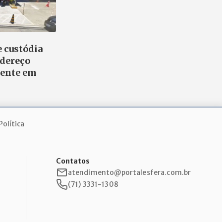
e custódia
dereço
ente em
Política
Contatos
atendimento@portalesfera.com.br
(71) 3331-1308