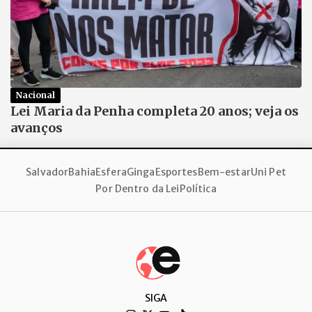
Nacional
Lei Maria da Penha completa 20 anos; veja os
avanços
Salvador
Bahia
Esfera
Ginga
Esportes
Bem-estar
Uni Pet
Por Dentro da Lei
Política
SIGA