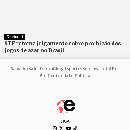
Nacional
STF retoma julgamento sobre proibição dos
jogos de azar no Brasil
Salvador
Bahia
Esfera
Ginga
Esportes
Bem-estar
Uni Pet
Por Dentro da Lei
Política
SIGA