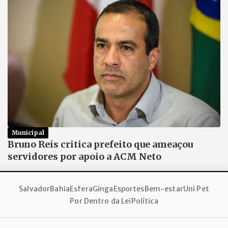
Municipal
Bruno Reis critica prefeito que ameaçou
servidores por apoio a ACM Neto
Salvador
Bahia
Esfera
Ginga
Esportes
Bem-estar
Uni Pet
Por Dentro da Lei
Política