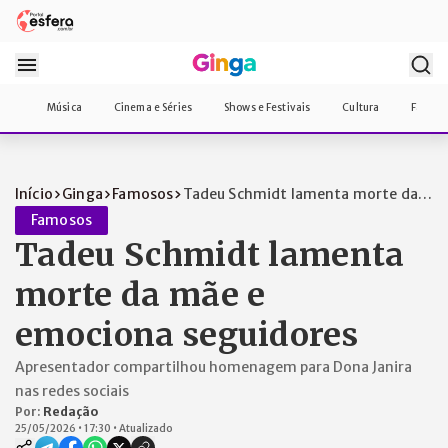
Música
Cinema e Séries
Shows e Festivais
Cultura
Famos
Início
Ginga
Famosos
Tadeu Schmidt lamenta morte da
mãe e emo...
Famosos
Tadeu Schmidt lamenta
morte da mãe e
emociona seguidores
Apresentador compartilhou homenagem para Dona Janira
nas redes sociais
Por:
Redação
25/05/2026
•
17:30
•
Atualizado