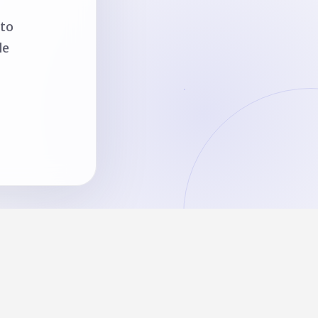
nto
de