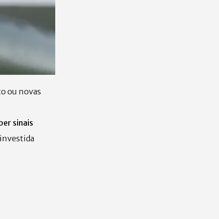
co ou novas
er sinais
investida