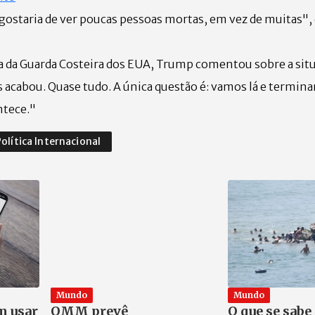
gostaria de ver poucas pessoas mortas, em vez de muitas", 
a da Guarda Costeira dos EUA, Trump comentou sobre a situ
s acabou. Quase tudo. A única questão é: vamos lá e termin
ntece."
olítica Internacional
Mundo
Mundo
m usar
OMM prevê
O que se sabe