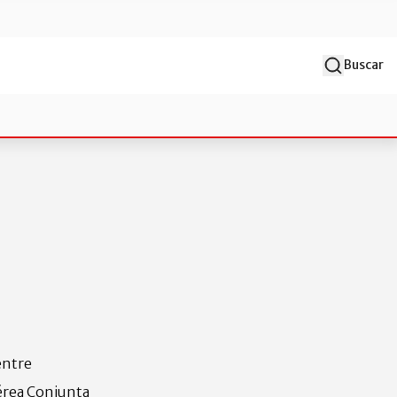
Buscar
entre
érea Conjunta