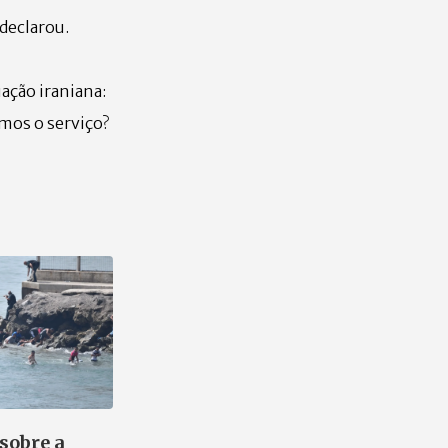
declarou.
ação iraniana:
amos o serviço?
 sobre a