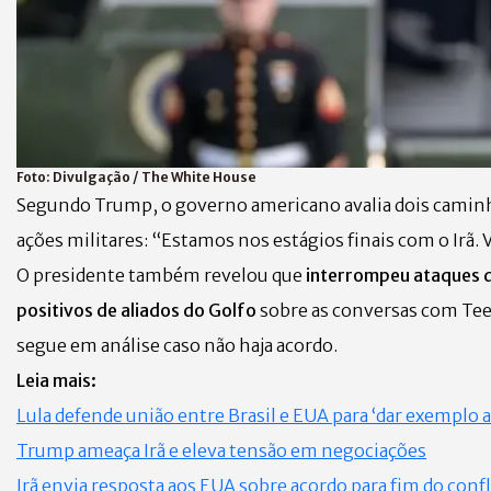
Foto:
Divulgação / The White House
Segundo Trump, o governo americano avalia dois camin
ações militares:
“
Estamos nos estágios finais com o Irã.
O presidente também revelou que
interrompeu ataques q
positivos de aliados do Golfo
sobre as conversas com Tee
segue em análise caso não haja acordo.
Leia mais:
Lula defende união entre Brasil e EUA para ‘dar exemplo
Trump ameaça Irã e eleva tensão em negociações
Irã envia resposta aos EUA sobre acordo para fim do confl