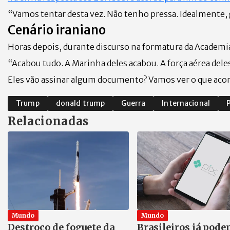
“Vamos tentar desta vez. Não tenho pressa. Idealmente, 
Cenário iraniano
Horas depois, durante discurso na formatura da Academi
“Acabou tudo. A Marinha deles acabou. A força aérea dele
Eles vão assinar algum documento? Vamos ver o que aco
Trump
donald trump
Guerra
Internacional
P
Relacionadas
Mundo
Mundo
Destroço de foguete da
Brasileiros já pode