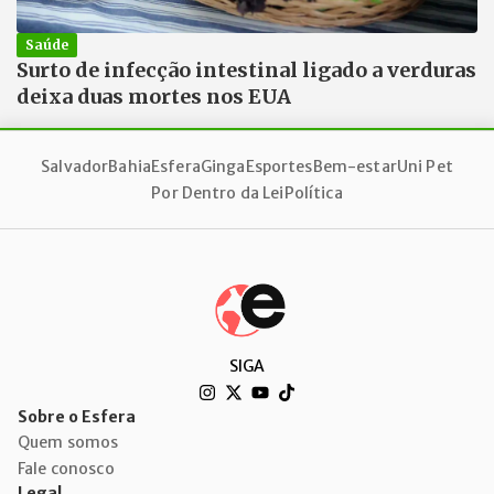
Saúde
Surto de infecção intestinal ligado a verduras
deixa duas mortes nos EUA
Salvador
Bahia
Esfera
Ginga
Esportes
Bem-estar
Uni Pet
Por Dentro da Lei
Política
SIGA
Sobre o Esfera
Quem somos
Fale conosco
Legal