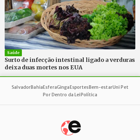
Saúde
Surto de infecção intestinal ligado a verduras
deixa duas mortes nos EUA
Salvador
Bahia
Esfera
Ginga
Esportes
Bem-estar
Uni Pet
Por Dentro da Lei
Política