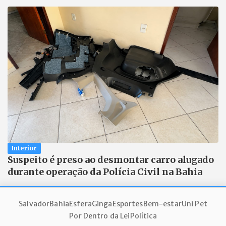
Interior
Suspeito é preso ao desmontar carro alugado
durante operação da Polícia Civil na Bahia
Salvador
Bahia
Esfera
Ginga
Esportes
Bem-estar
Uni Pet
Por Dentro da Lei
Política