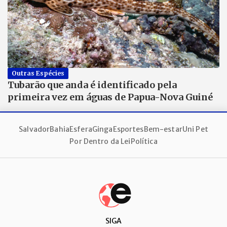
Outras Espécies
Tubarão que anda é identificado pela
primeira vez em águas de Papua-Nova Guiné
Salvador
Bahia
Esfera
Ginga
Esportes
Bem-estar
Uni Pet
Por Dentro da Lei
Política
SIGA