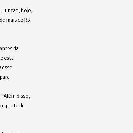
. “Então, hoje,
 de mais de R$
antes da
e está
a esse
 para
 “Além disso,
ansporte de