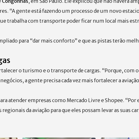
e
Congonhas
, em São Paulo. Ele explicou que não haverá am
ores. “A gente está fazendo um processo de um novo estac
 que trabalha com transporte poder ficar num local mais est
mpliado para “dar mais conforto” e que as pistas terão melh
gas
rtalecer o turismo e o transporte de cargas. “Porque, com 
egócios, a gente precisa cada vez mais fortalecer a aviação
os para atender empresas como Mercado Livre e Shopee. “Por
 regionais da aviação para que eles possam levar as suas ca