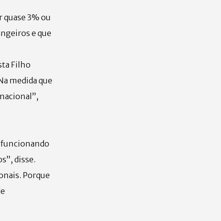
r quase 3% ou
angeiros e que
sta Filho
“Na medida que
nacional”,
es funcionando
s”, disse.
onais. Porque
de