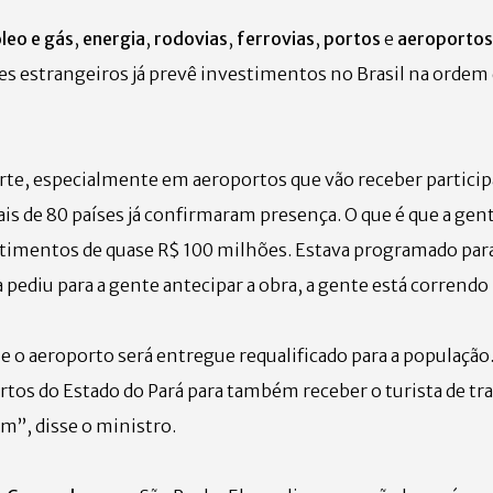
leo e gás
,
energia
,
rodovias
,
ferrovias
,
portos
e
aeroportos
es estrangeiros já prevê investimentos no Brasil na ordem
rte, especialmente em aeroportos que vão receber particip
s de 80 países já confirmaram presença. O que é que a gent
stimentos de quase R$ 100 milhões. Estava programado par
 pediu para a gente antecipar a obra, a gente está correndo
 o aeroporto será entregue requalificado para a população.
tos do Estado do Pará para também receber o turista de tr
m”, disse o ministro.