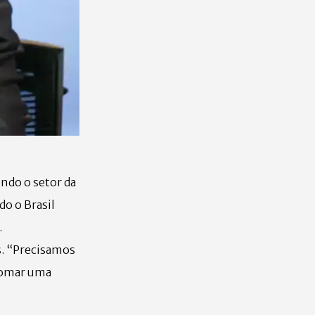
ndo o setor da
do o Brasil
.
s. “Precisamos
etomar uma