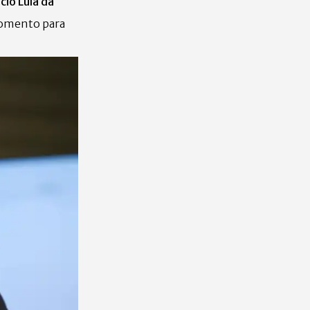
cio Lula da
 momento para