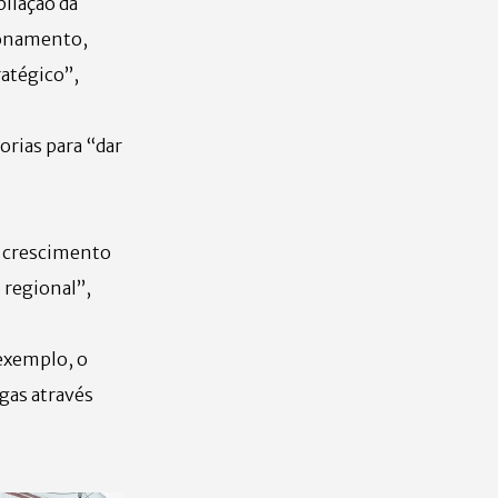
pliação da
ionamento,
ratégico”,
orias para “dar
o crescimento
 regional”,
 exemplo, o
rgas através