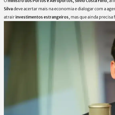
O
ministro dos Portos e Aeroportos, Silvio Costa Filho
, af
Silva
deve acertar mais na economia e dialogar com a agen
atrair
investimentos estrangeiros
, mas que ainda precisa 