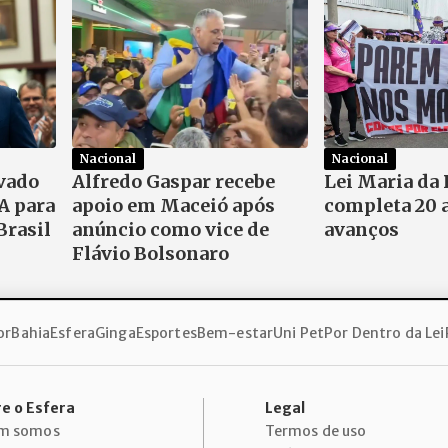
Nacional
Nacional
ovado
Alfredo Gaspar recebe
Lei Maria da
A para
apoio em Maceió após
completa 20 a
Brasil
anúncio como vice de
avanços
Flávio Bolsonaro
or
Bahia
Esfera
Ginga
Esportes
Bem-estar
Uni Pet
Por Dentro da Lei
e o Esfera
Legal
m somos
Termos de uso