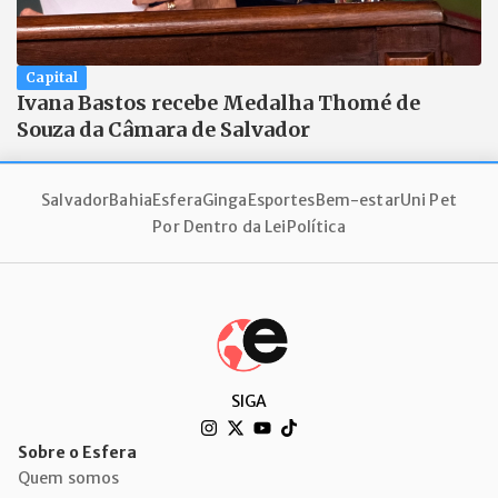
Capital
Ivana Bastos recebe Medalha Thomé de
Souza da Câmara de Salvador
Salvador
Bahia
Esfera
Ginga
Esportes
Bem-estar
Uni Pet
Por Dentro da Lei
Política
SIGA
Sobre o Esfera
Quem somos