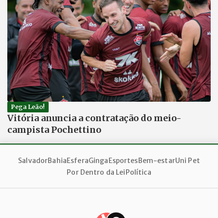
Pega Leão!
Vitória anuncia a contratação do meio-
campista Pochettino
Salvador
Bahia
Esfera
Ginga
Esportes
Bem-estar
Uni Pet
Por Dentro da Lei
Política