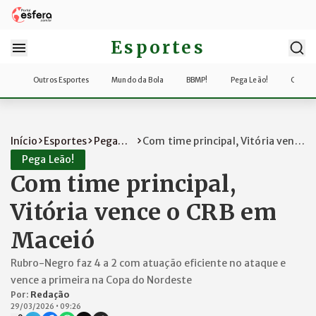
Esportes
Outros Esportes
Mundo da Bola
BBMP!
Pega Leão!
Copa d
Início
Esportes
Pega
Com time principal, Vitória vence
Leão!
o CRB...
Pega Leão!
Com time principal,
Vitória vence o CRB em
Maceió
Rubro-Negro faz 4 a 2 com atuação eficiente no ataque e
vence a primeira na Copa do Nordeste
Por:
Redação
29/03/2026
•
09:26