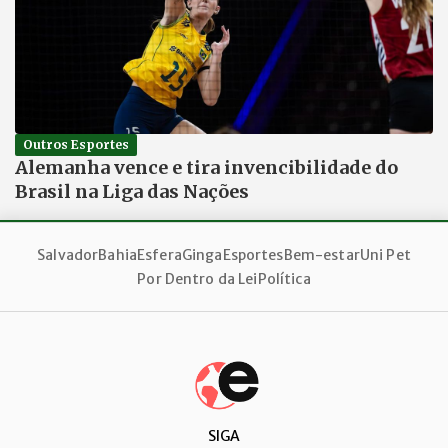
Outros Esportes
Alemanha vence e tira invencibilidade do
Brasil na Liga das Nações
Salvador
Bahia
Esfera
Ginga
Esportes
Bem-estar
Uni Pet
Por Dentro da Lei
Política
SIGA