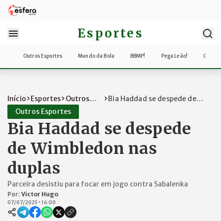
Esportes
Outros Esportes
Mundo da Bola
BBMP!
Pega Leão!
Copa d
Início
Esportes
Outros
Bia Haddad se despede de
Esportes
Wimbledon nas d...
Outros Esportes
Bia Haddad se despede
de Wimbledon nas
duplas
Parceira desistiu para focar em jogo contra Sabalenka
Por:
Victor Hugo
07/07/2025
•
16:00