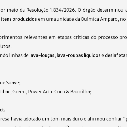
, por meio da Resolução 1.834/2026. O órgão determinou 
 itens produzidos
em uma unidade da Química Amparo, no i
rimentos relevantes em etapas críticas do processo pro
dutos.
indo linhas de
lava-louças
,
lava-roupas líquidos
e
desinfeta
que Suave;
tibac, Green, Power Act e Coco & Baunilha;
ct.
presa havia adotado um tom mais duro e afirmou confiar 