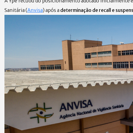
A Ypê recuou do posicionamento adotado inicialmente e 
Sanitária (
Anvisa
) após a
determinação de recall e suspen