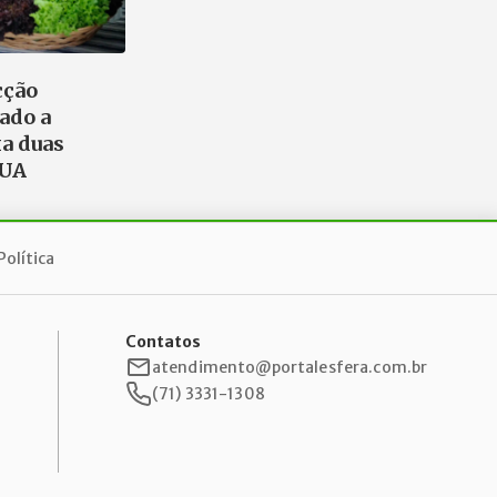
cção
gado a
xa duas
EUA
Política
Contatos
atendimento@portalesfera.com.br
(71) 3331-1308