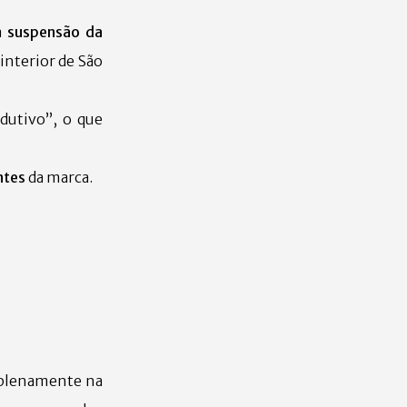
a
suspensão da
nterior de São
dutivo”, o que
ntes
da marca.
“plenamente na