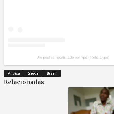
Um post compartilhado por Ypê (@oficialype)
Anvisa
Saúde
Brasil
Relacionadas