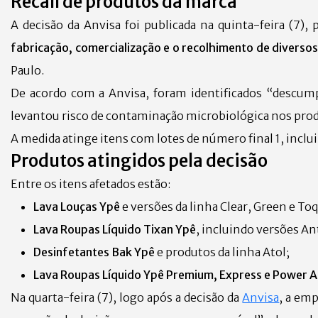
Recall de produtos da marca
A decisão da Anvisa foi publicada na quinta-feira (7)
fabricação, comercialização e o recolhimento de diversos
Paulo.
De acordo com a Anvisa, foram identificados “descump
levantou risco de contaminação microbiológica nos pro
A medida atinge itens com lotes de número final 1, inclu
Produtos atingidos pela decisão
Entre os itens afetados estão:
Lava Louças Ypê
e versões da linha Clear, Green e To
Lava Roupas Líquido Tixan Ypê
, incluindo versões An
Desinfetantes Bak Ypê
e produtos da linha Atol;
Lava Roupas Líquido Ypê Premium, Express e Power A
Na quarta-feira (7), logo após a decisão da
Anvisa
, a em