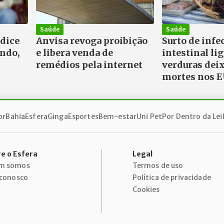
Saúde
Saúde
ndice
Anvisa revoga proibição
Surto de infe
undo,
e libera venda de
intestinal li
remédios pela internet
verduras dei
mortes nos 
or
Bahia
Esfera
Ginga
Esportes
Bem-estar
Uni Pet
Por Dentro da Lei
e o Esfera
Legal
m somos
Termos de uso
 conosco
Política de privacidade
Cookies