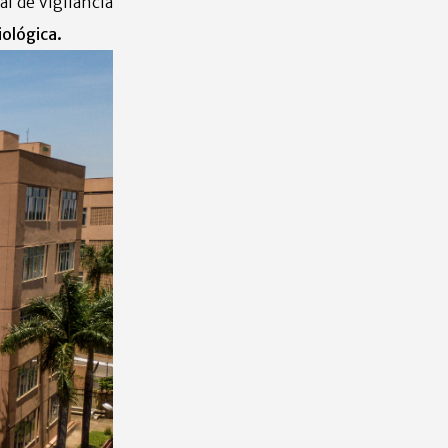
l de Vigilância
ológica.