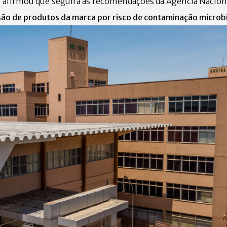
afirmou que seguirá as recomendações da Agência Naciona
são de produtos da marca por risco de contaminação microbi