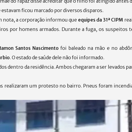
mãe do rapaz disse acreditar que o filho foi atingido antes
e estavam ficou marcado por diversos disparos.
m nota, a corporação informou que
equipes da 31ª CIPM
rea
iros por homens armados. Durante a fuga, os suspeitos t
Ramon Santos Nascimento
foi baleado na mão e no abdô
úrbio
. O estado de saúde dele não foi informado.
dos dentro da residência. Ambos chegaram a ser levados p
as realizaram um protesto no bairro. Pneus foram incendi