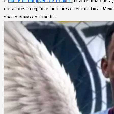
A
morte de um jovem de 19 anos
durante uma
operaç
moradores da região e familiares da vítima.
Lucas Mend
onde morava com a família.