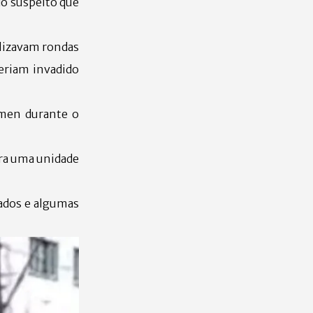
 do suspeito que
lizavam rondas
eriam invadido
men durante o
ara uma unidade
ados e algumas