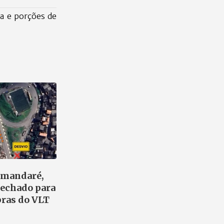
a e porções de
amandaré,
fechado para
bras do VLT