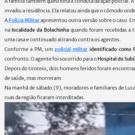
A família também questiona a conduta da ação policial. A 
invadiu a residência. Ela relatou ainda que o cômodo ond
A
Polícia Militar
apresentou outra versão sobre o caso. E
na
localidade da Bolachinha
quando foram recebidas a t
uma casa e continuado atirando contra os agentes.
Conforme a PM, um
policial militar
identificado como 
confronto. O agente foi socorrido para o
Hospital do Sub
Depois do tiroteio, dois homens feridos foram encontra
de saúde, mas morreram.
Na manhã de sábado (9), moradores e familiares de Luc
ruas da região ficaram interditadas.