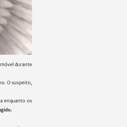
 imóvel durante
o. O suspeito,
la enquanto os
ngido.