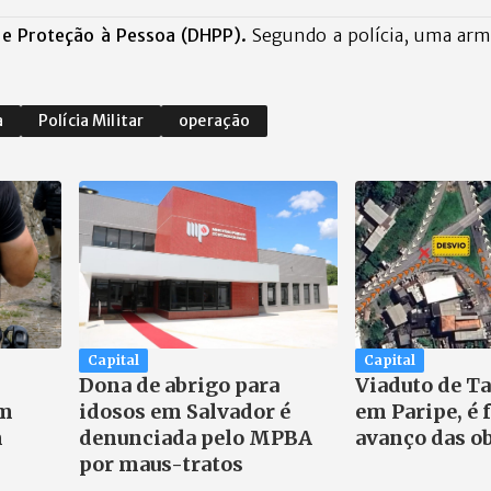
e Proteção à Pessoa (DHPP).
Segundo a polícia, uma arm
a
Polícia Militar
operação
Capital
Capital
Dona de abrigo para
Viaduto de T
em
idosos em Salvador é
em Paripe, é 
m
denunciada pelo MPBA
avanço das o
por maus-tratos