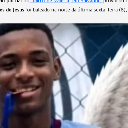
ão policial
no
bairro de Valéria, em Salvador,
provocou 
es de Jesus
foi baleado na noite da última sexta-feira (8),