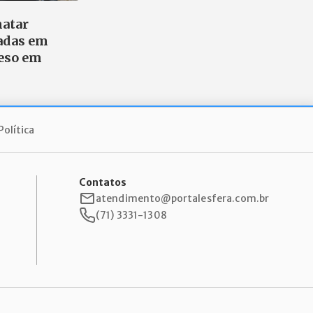
matar
adas em
reso em
Política
Contatos
atendimento@portalesfera.com.br
(71) 3331-1308