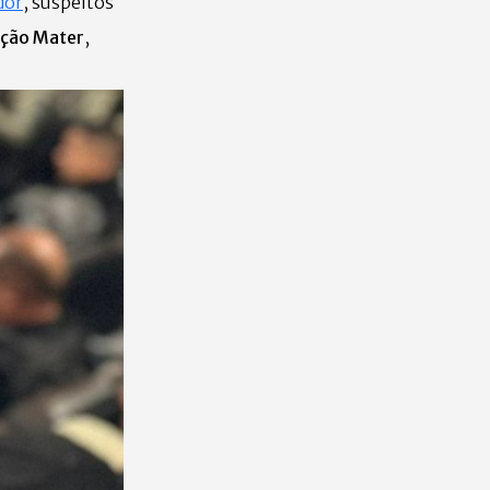
dor
, suspeitos
ção Mater
,