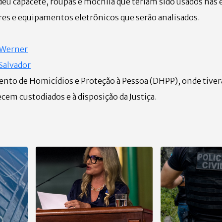
u capacete, roupas e mochila que teriam sido usados nas 
res e equipamentos eletrônicos que serão analisados.
z Werner
 Salvador
mento de Homicídios e Proteção à Pessoa (DHPP), onde tive
em custodiados e à disposição da Justiça.