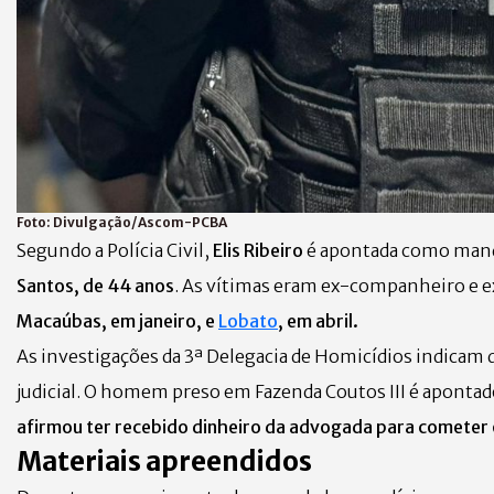
Foto:
Divulgação/Ascom-PCBA
Segundo a Polícia Civil,
Elis Ribeiro
é apontada como mand
Santos, de 44 anos
. As vítimas eram ex-companheiro e e
Macaúbas, em janeiro, e
Lobato
, em abril.
As investigações da 3ª Delegacia de Homicídios indicam q
judicial. O homem preso em Fazenda Coutos III é apont
afirmou ter recebido dinheiro da advogada para cometer 
Materiais apreendidos