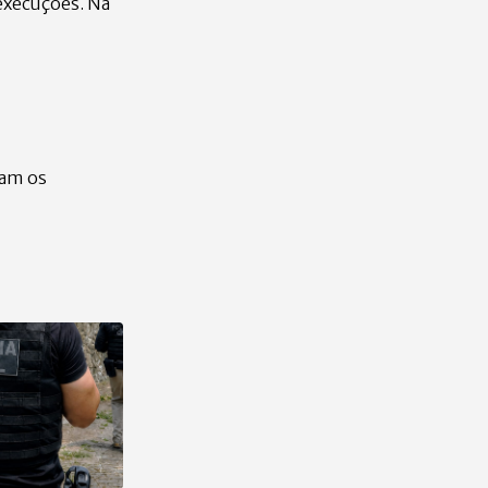
execuções. Na
ram os