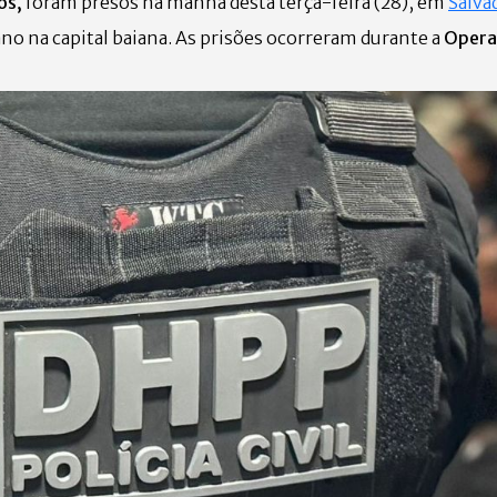
os,
foram presos na manhã desta terça-feira (28), em
Salva
o na capital baiana. As prisões ocorreram durante a
Opera