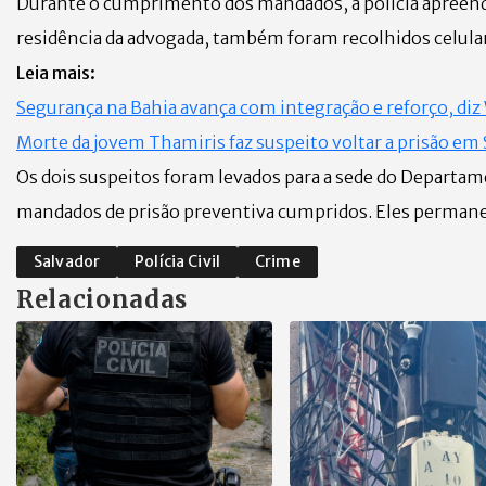
Durante o cumprimento dos mandados, a polícia apreende
residência da advogada, também foram recolhidos celula
Leia mais:
Segurança na Bahia avança com integração e reforço, di
Morte da jovem Thamiris faz suspeito voltar a prisão em
Os dois suspeitos foram levados para a sede do Departa
mandados de prisão preventiva cumpridos. Eles permanec
Salvador
Polícia Civil
Crime
Relacionadas