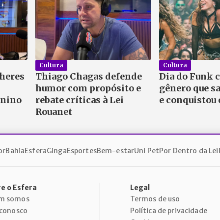
Cultura
Cultura
lheres
Thiago Chagas defende
Dia do Funk 
humor com propósito e
gênero que sa
inino
rebate críticas à Lei
e conquistou
Rouanet
or
Bahia
Esfera
Ginga
Esportes
Bem-estar
Uni Pet
Por Dentro da Lei
e o Esfera
Legal
m somos
Termos de uso
 conosco
Política de privacidade