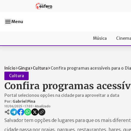
Menu
Música
Cinema
Início
Ginga
Cultura
Confira programas acessíveis para o Dia.
Cultura
Confira programas acessív
Portal selecionou opções na cidade para aproveitar a data
Por:
Gabriel Pina
10/06/2025
•
17:03
•
Atualizado
Salvador tem opções de lugares para que os mais diferent
cidade passa por praias, parques, restaurantes, bares, q