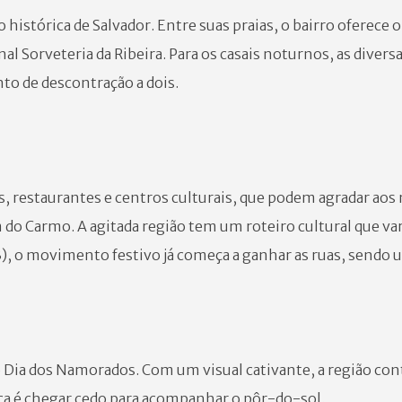
o histórica de Salvador. Entre suas praias, o bairro oferece 
nal Sorveteria da Ribeira. Para os casais noturnos, as diver
 de descontração a dois.
es, restaurantes e centros culturais, que podem agradar aos
 do Carmo. A agitada região tem um roteiro cultural que var
13), o movimento festivo já começa a ganhar as ruas, sendo
o Dia dos Namorados. Com um visual cativante, a região c
ica é chegar cedo para acompanhar o pôr-do-sol.