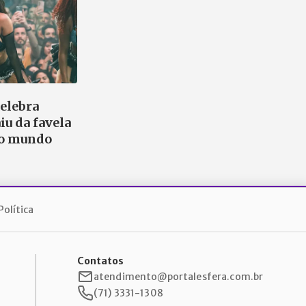
celebra
iu da favela
 o mundo
Política
Contatos
atendimento@portalesfera.com.br
(71) 3331-1308