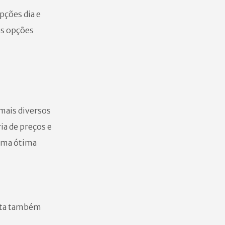
opções dia e
sas opções
 mais diversos
ia de preços e
 uma ótima
onta também