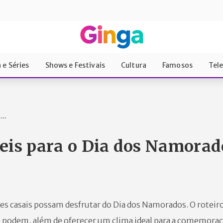
 e Séries
Shows e Festivais
Cultura
Famosos
Tel
..
eis para o Dia dos Namorad
es casais possam desfrutar do Dia dos Namorados. O roteiro
ue podem, além de oferecer um clima ideal para a comemoraç