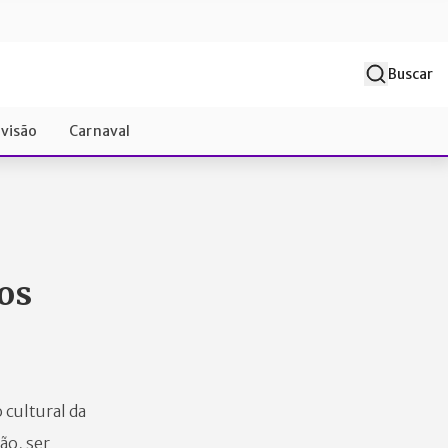
Buscar
evisão
Carnaval
os
 cultural da
ão, ser