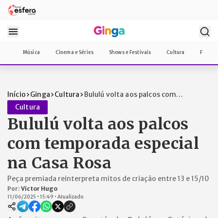
Música
Cinema e Séries
Shows e Festivais
Cultura
Famos
Início
Ginga
Cultura
Bululú volta aos palcos com
temporada es...
Cultura
Bululú volta aos palcos
com temporada especial
na Casa Rosa
Peça premiada reinterpreta mitos de criação entre 13 e 15/10
Por:
Victor Hugo
11/06/2025
•
15:49
•
Atualizado