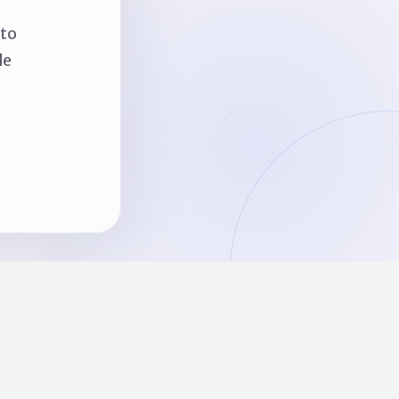
nto
de