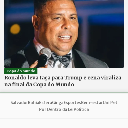
Copa do Mundo
Ronaldo leva taça para Trump e cena viraliza
na final da Copa do Mundo
Salvador
Bahia
Esfera
Ginga
Esportes
Bem-estar
Uni Pet
Por Dentro da Lei
Política