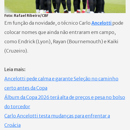
Foto:
Rafael Ribeiro/CBF
Em função da novidade, o técnico Carlo
Ancelotti
pode
colocar nomes que ainda não entraram em campo,
como Endrick (Lyon), Rayan (Bournemouth) e Kaiki
(Cruzeiro).
Leia mais:
Ancelotti pede calma e garante Seleção no caminho
certo antes da Copa
Álbum da Copa 2026 terá alta de preços e pesa no bolso
do torcedor
Carlo Ancelotti testa mudanças para enfrentar a
Croácia