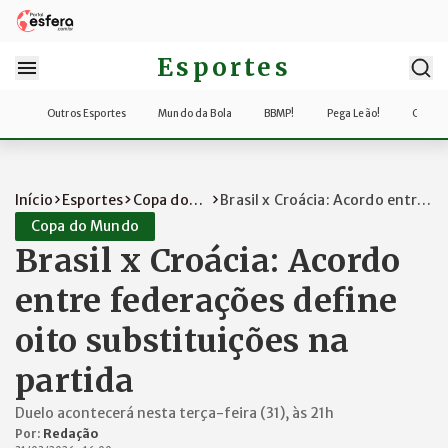
Esportes
Outros Esportes
Mundo da Bola
BBMP!
Pega Leão!
Copa d
Início
Esportes
Copa do
Brasil x Croácia: Acordo entre
Mundo
federaçõe...
Copa do Mundo
Brasil x Croácia: Acordo
entre federações define
oito substituições na
partida
Duelo acontecerá nesta terça-feira (31), às 21h
Por:
Redação