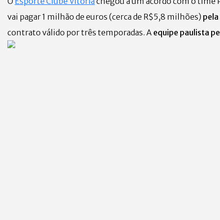
O
Esporte Clube Vitória
chegou a um acordo com o time Po
vai pagar 1 milhão de euros (cerca de R$5,8 milhões)
pela
contrato válido por três temporadas. A
equipe paulista 