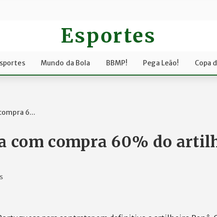
Esportes
sportes
Mundo da Bola
BBMP!
Pega Leão!
Copa 
compra 6...
ia com compra 60% do artil
s