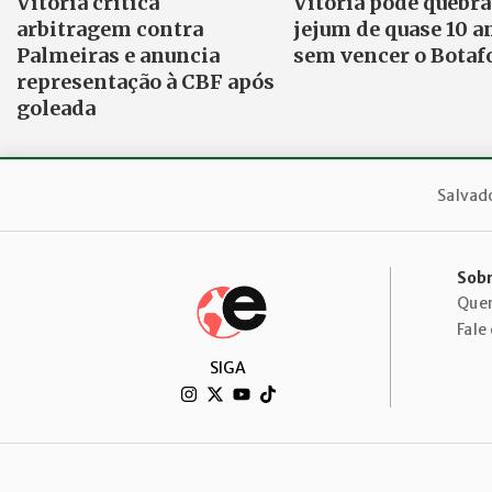
Vitória critica
Vitória pode quebra
arbitragem contra
jejum de quase 10 a
Palmeiras e anuncia
sem vencer o Botaf
representação à CBF após
goleada
Salvad
Sobr
Que
Fale
SIGA