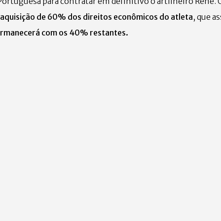
rtuguesa para contratar em definitivo o artilheiro Renê. 
 aquisição de 60% dos direitos econômicos do atleta
, que a
permanecerá com os 40% restantes.