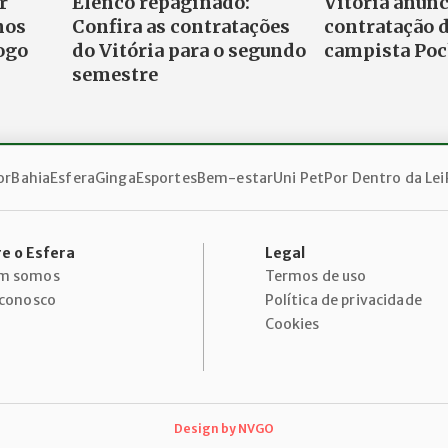
r
Elenco repaginado:
Vitória anunc
nos
Confira as contratações
contratação 
ogo
do Vitória para o segundo
campista Poc
semestre
or
Bahia
Esfera
Ginga
Esportes
Bem-estar
Uni Pet
Por Dentro da Lei
e o Esfera
Legal
m somos
Termos de uso
 conosco
Política de privacidade
Cookies
Design by
NVGO