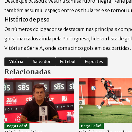
Desde que passou a vestir a camisa rubro-negra, Renê part
também assumiu espaço entre os titulares e se tornou um
Histórico de peso
Os números do jogador se destacam nas principais compet
gols, marcados ainda pela Portuguesa, lidera a lista de g
Vitória na Série A, onde soma cinco gols em dez partidas.
Vitória
Salvador
Futebol
Esportes
Relacionadas
Pega Leão!
Pega Leão!