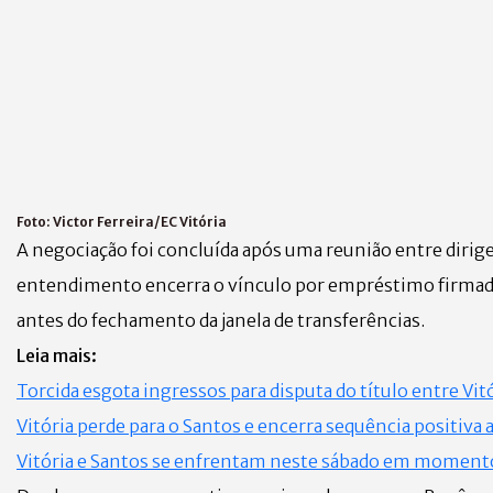
Foto:
Victor Ferreira/EC Vitória
A negociação foi concluída após uma reunião entre dirigen
entendimento encerra o vínculo por empréstimo firmado
antes do fechamento da janela de transferências.
Leia mais:
Torcida esgota ingressos para disputa do título entre Vitó
Vitória perde para o Santos e encerra sequência positiva 
Vitória e Santos se enfrentam neste sábado em momento 