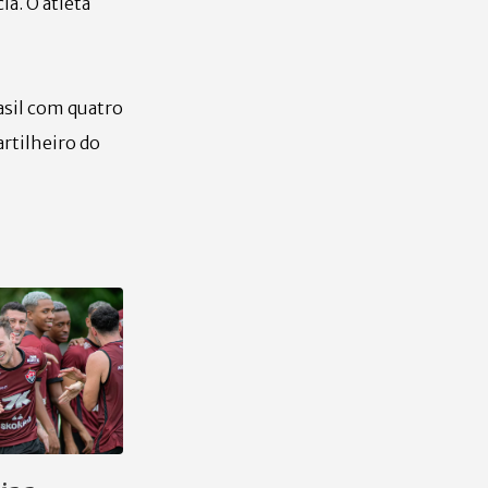
a. O atleta
asil com quatro
artilheiro do