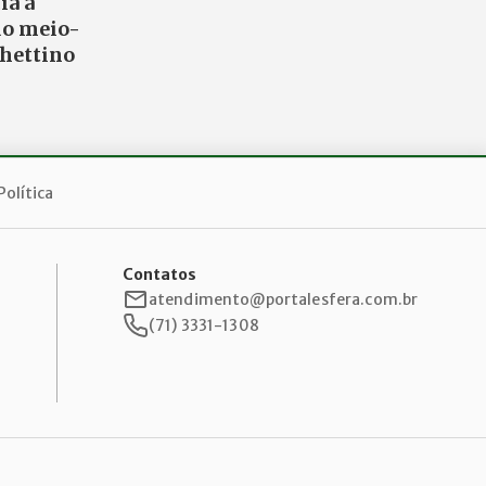
ia a
do meio-
hettino
Política
Contatos
atendimento@portalesfera.com.br
(71) 3331-1308