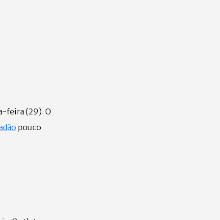
-feira (29). O
adão
pouco