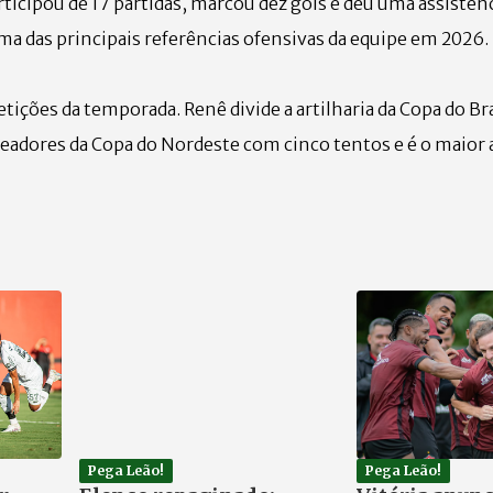
icipou de 17 partidas, marcou dez gols e deu uma assistênci
a das principais referências ofensivas da equipe em 2026.
ições da temporada. Renê divide a artilharia da Copa do Br
oleadores da Copa do Nordeste com cinco tentos e é o maior 
Pega Leão!
Pega Leão!