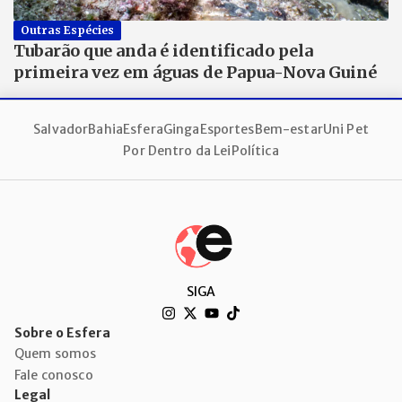
Outras Espécies
Tubarão que anda é identificado pela
primeira vez em águas de Papua-Nova Guiné
Salvador
Bahia
Esfera
Ginga
Esportes
Bem-estar
Uni Pet
Por Dentro da Lei
Política
SIGA
Sobre o Esfera
Quem somos
Fale conosco
Legal