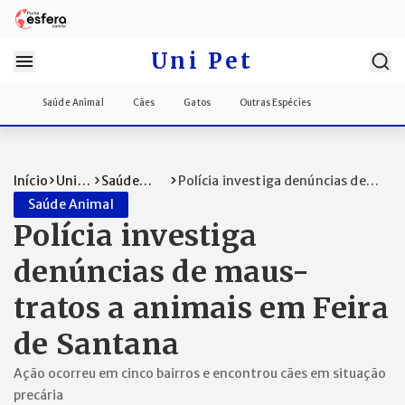
Uni Pet
Saúde Animal
Cães
Gatos
Outras Espécies
Início
Uni
Saúde
Polícia investiga denúncias de
Pet
Animal
maus-trat...
Saúde Animal
Polícia investiga
denúncias de maus-
tratos a animais em Feira
de Santana
Ação ocorreu em cinco bairros e encontrou cães em situação
precária