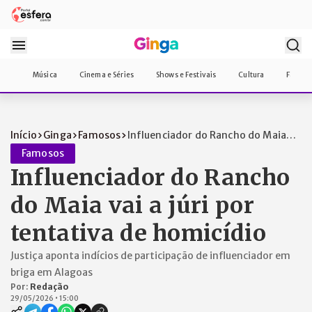
Música
Cinema e Séries
Shows e Festivais
Cultura
Famos
Início
Ginga
Famosos
Influenciador do Rancho do Maia
vai a jú...
Famosos
Influenciador do Rancho
do Maia vai a júri por
tentativa de homicídio
Justiça aponta indícios de participação de influenciador em
briga em Alagoas
Por:
Redação
29/05/2026
•
15:00