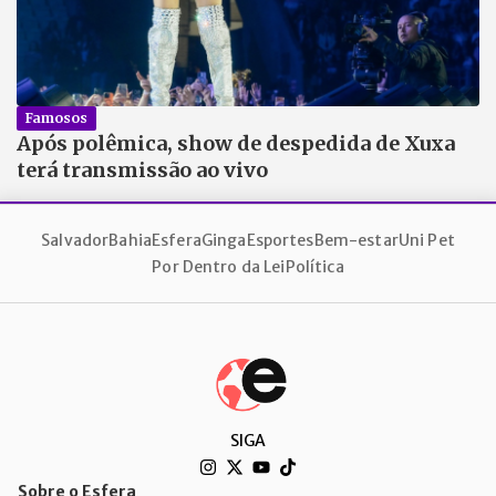
Famosos
Após polêmica, show de despedida de Xuxa
terá transmissão ao vivo
Salvador
Bahia
Esfera
Ginga
Esportes
Bem-estar
Uni Pet
Por Dentro da Lei
Política
SIGA
Sobre o Esfera