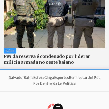
Bahia
PM da reserva é condenado por liderar
milícia armada no oeste baiano
Salvador
Bahia
Esfera
Ginga
Esportes
Bem-estar
Uni Pet
Por Dentro da Lei
Política