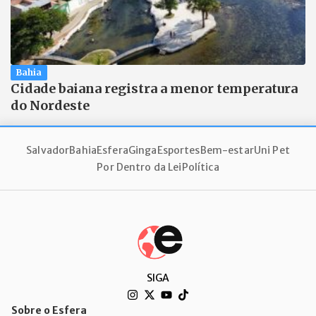
Bahia
Cidade baiana registra a menor temperatura
do Nordeste
Salvador
Bahia
Esfera
Ginga
Esportes
Bem-estar
Uni Pet
Por Dentro da Lei
Política
SIGA
Sobre o Esfera