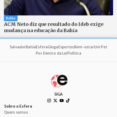
Bahia
ACM Neto diz que resultado do Ideb exige
mudança na educação da Bahia
Salvador
Bahia
Esfera
Ginga
Esportes
Bem-estar
Uni Pet
Por Dentro da Lei
Política
SIGA
Sobre o Esfera
Quem somos