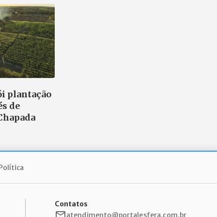
ói plantação
és de
Chapada
Política
Contatos
atendimento@portalesfera.com.br