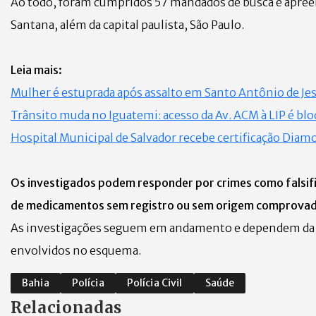
Ao todo, foram cumpridos 57 mandados de busca e apreens
Santana, além da capital paulista, São Paulo.
Leia mais:
Mulher é estuprada após assalto em Santo Antônio de Je
Trânsito muda no Iguatemi: acesso da Av. ACM à LIP é bl
Hospital Municipal de Salvador recebe certificação Dia
Os investigados podem responder por crimes como falsifi
de medicamentos sem registro ou sem origem comprovad
As investigações seguem em andamento e dependem da con
envolvidos no esquema.
Bahia
Polícia
Polícia Civil
Saúde
Relacionadas