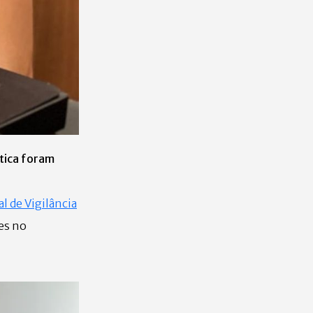
ética foram
l de Vigilância
es no