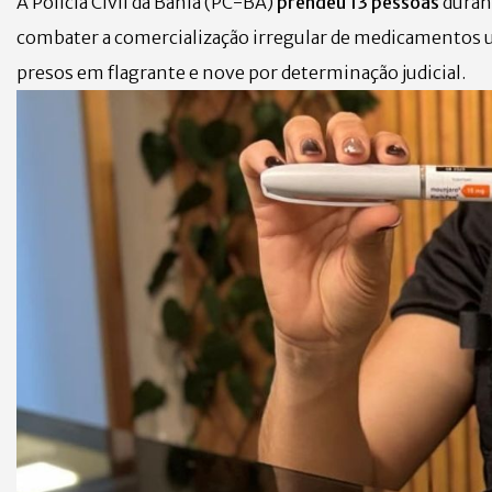
A Polícia Civil da Bahia (PC-BA)
prendeu 13 pessoas
duran
combater a comercialização irregular de medicamentos
presos em flagrante e nove por determinação judicial.