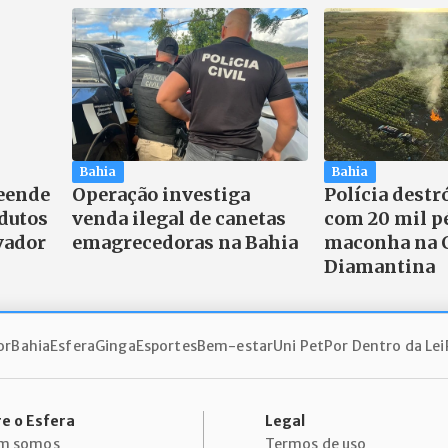
Bahia
Bahia
reende
Operação investiga
Polícia destr
dutos
venda ilegal de canetas
com 20 mil p
vador
emagrecedoras na Bahia
maconha na 
Diamantina
or
Bahia
Esfera
Ginga
Esportes
Bem-estar
Uni Pet
Por Dentro da Lei
e o Esfera
Legal
m somos
Termos de uso