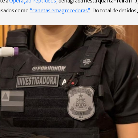
te a
Operação Peptídeos
, deflagrada nesta
quarta-feira (11)
 usados como
“canetas emagrecedoras”
. Do total de detido