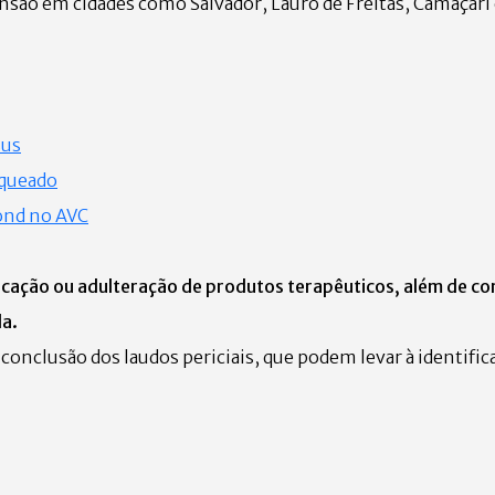
ão em cidades como Salvador, Lauro de Freitas, Camaçari e
sus
oqueado
mond no AVC
cação ou adulteração de produtos terapêuticos, além de co
a.
clusão dos laudos periciais, que podem levar à identific