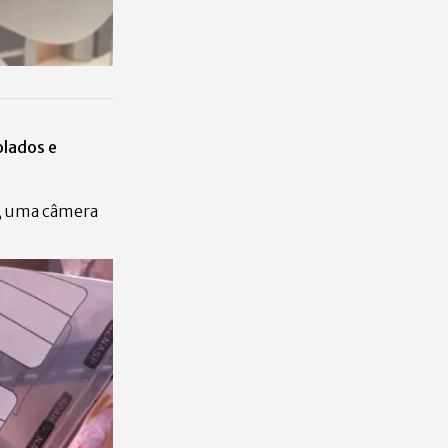
olados e
, uma câmera