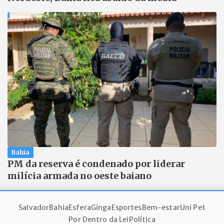
Bahia
PM da reserva é condenado por liderar
milícia armada no oeste baiano
Salvador
Bahia
Esfera
Ginga
Esportes
Bem-estar
Uni Pet
Por Dentro da Lei
Política